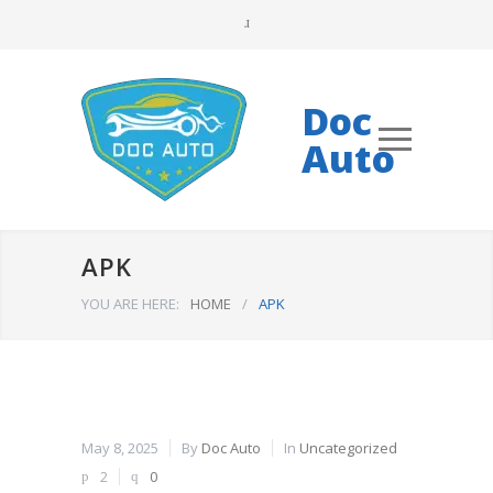
Doc
Auto
APK
YOU ARE HERE:
HOME
/
APK
May 8, 2025
By
Doc Auto
In
Uncategorized
2
0