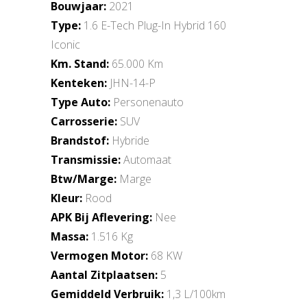
Bouwjaar:
2021
Type:
1.6 E-Tech Plug-In Hybrid 160
Iconic
Km. Stand:
65.000 Km
Kenteken:
JHN-14-P
Type Auto:
Personenauto
Carrosserie:
SUV
Brandstof:
Hybride
Transmissie:
Automaat
Btw/Marge:
Marge
Kleur:
Rood
APK Bij Aflevering:
Nee
Massa:
1.516 Kg
Vermogen Motor:
68 KW
Aantal Zitplaatsen:
5
Gemiddeld Verbruik:
1,3 L/100km