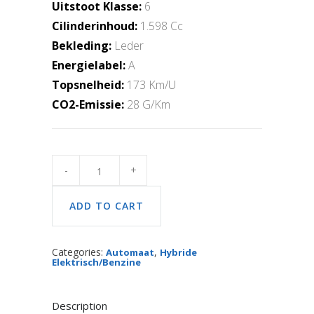
Uitstoot Klasse:
6
Cilinderinhoud:
1.598 Cc
Bekleding:
Leder
Energielabel:
A
Topsnelheid:
173 Km/U
CO2-Emissie:
28 G/Km
RENAULT
CAPTUR
II
(HF_)
E-
ADD TO CART
TECH
145
quantity
Categories:
,
Automaat
Hybride
Elektrisch/Benzine
Description